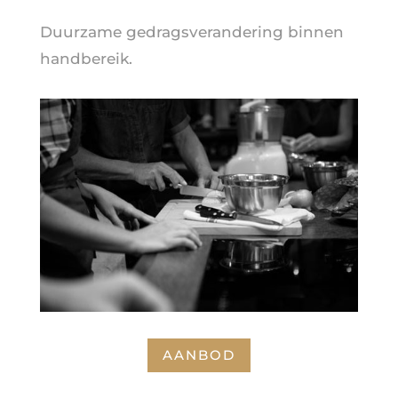
Duurzame gedragsverandering binnen
handbereik.
AANBOD