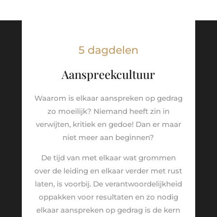
5 dagdelen
Aanspreekcultuur
Waarom is elkaar aanspreken op gedrag
zo moeilijk? Niemand heeft zin in
verwijten, kritiek en gedoe! Dan er maar
niet meer aan beginnen?
De tijd van met elkaar wat grommen
over de leiding en elkaar verder met rust
laten, is voorbij. De verantwoordelijkheid
oppakken voor resultaten en zo nodig
elkaar aanspreken op gedrag is de kern