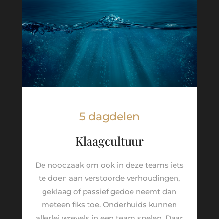
5 dagdelen
Klaagcultuur
De noodzaak om ook in deze teams iets
te doen aan verstoorde verhoudingen,
geklaag of passief gedoe neemt dan
meteen fiks toe. Onderhuids kunnen
allerlei wrevels in een team spelen. Daar