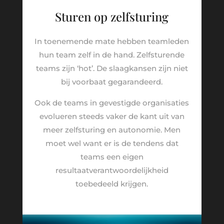
Sturen op zelfsturing
In toenemende mate hebben teamleden
hun team zelf in de hand. Zelfsturende
teams zijn ‘hot’. De slaagkansen zijn niet
bij voorbaat gegarandeerd.
Ook de teams in gevestigde organisaties
evolueren steeds vaker de kant uit van
meer zelfsturing en autonomie. Men
moet wel want er is de tendens dat
teams een eigen
resultaatverantwoordelijkheid
toebedeeld krijgen.